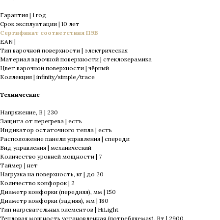
Гарантия | 1 год
Срок эксплуатации | 10 лет
Сертификат соответствия ПЭВ
EAN | -
Тип варочной поверхности | электрическая
Материал варочной поверхности | стеклокерамика
Цвет варочной поверхности | чёрный
Коллекция | infinity/simple/trace
Технические
Напряжение, В | 230
Защита от перегрева | есть
Индикатор остаточного тепла | есть
Расположение панели управления | спереди
Вид управления | механический
Количество уровней мощности | 7
Таймер | нет
Нагрузка на поверхность, кг | до 20
Количество конфорок | 2
Диаметр конфорки (передняя), мм | 150
Диаметр конфорки (задняя), мм | 180
Тип нагревательных элементов | HiLight
Тепловая мощность установленная (потребляемая), Вт | 2900