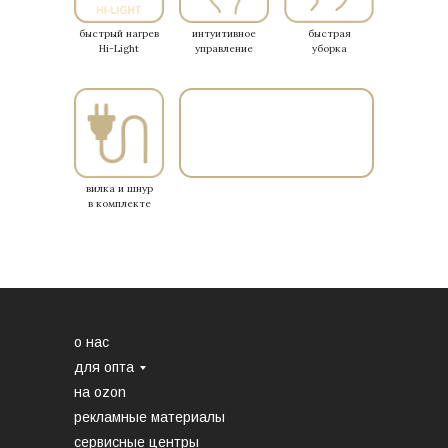
быстрый нагрев
интуитивное
быстрая
Hi-Light
управление
уборка
вилка и шнур
в комплекте
продукция
о нас
для опта
на ozon
рекламные материалы
сервисные центры