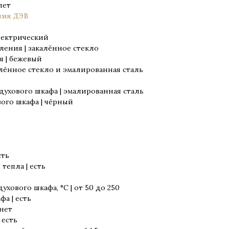
лет
вия ДЭВ
лектрический
ления | закалённое стекло
я | бежевый
лённое стекло и эмалированная сталь
духового шкафа | эмалированная сталь
ого шкафа | чёрный
сть
тепла | есть
хового шкафа, °C | от 50 до 250
а | есть
нет
 есть