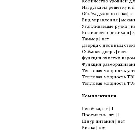
Количество уровней для
Нагрузка на решётку и п
Объём духового шкафа, л
Вид управления | меха
Утапливаемые ручки | н
Количество режимов | 5
Таймер | нет
Дверца с двойным стекл
Съёмная дверь | есть
Функция очистки паром 
Функция размораживани
Тепловая мощность уста
Тепловая мощность ТЭНа
Тепловая мощность ТЭНа
Комплектация
Решётка, шт | 1
Противень, шт | 1
Шнур питания | нет
Вилка | нет