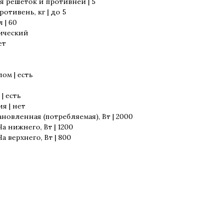
 решёток и противней | 5
ротивень, кг | до 5
 | 60
нический
ет
ом | есть
| есть
я | нет
новленная (потребляемая), Вт | 2000
 нижнего, Вт | 1200
 верхнего, Вт | 800